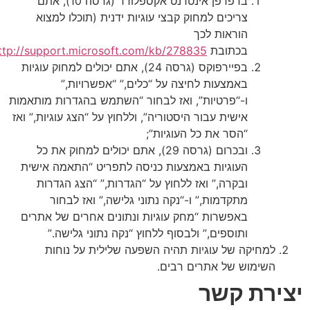
בדפדפן אינטרנט אקספלורר (גרסה 10), אתם
צריכים למחוק קבצי עוגיות ידנית (תוכלו למצוא
הוראות לכך
בכתובת
http://support.microsoft.com/kb/278835
);
בפיירפוקס (גרסה 24), אתם יכולים למחוק עוגיות
באמצעות לחיצה על “כלים,” “אפשרויות,”
ו-“פרטיות”, ואז לבחור “השתמש בהגדרות מותאמות
אישית עבור היסטוריה”, וללחוץ על “הצג עוגיות,” ואז
“הסר את כל העוגיות”;
ובכרום (גרסה 29), אתם יכולים למחוק את כל
העוגיות באמצעות כניסה לתפריט “התאמה אישית
ובקרה,” ואז ללחוץ על “הגדרות,” “הצג הגדרות
מתקדמות,” ו-“נקה נתוני גלישה,” ואז לבחור
באפשרות “מחק עוגיות ונתונים אחרים של אתרים
ותוספים,” ולבסוף ללחוץ “נקה נתוני גלישה.”
למחיקה של עוגיות תהיה השפעה שלילית על נוחות
השימוש של אתרים רבים.
ירת קשר