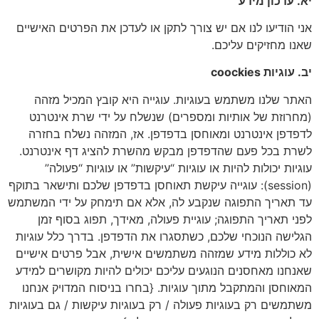
 עדכון מידע
 הודיעו לנו אם יש צורך לתקן או לעדכן את הפרטים האישיים
ו מחזיקים עליכם.
וגיות coockies
ר שלנו משתמש בעוגיות. עוגייה היא קובץ המכיל מזהה
רוזת של אותיות ומספרים) שנשלח על ידי שרת אינטרנט
דפן אינטרנט ומאוחסן בדפדפן. אז, המזהה נשלח בחזרה
ת בכל פעם שהדפדפן מבקש מהשרת להציג דף אינטרנט.
יות יכולות להיות או עוגיות “עיקשות” או עוגיות “פעולה”
(session): עוגייה עיקשת תאוחסן בדפדפן שלכם ותישאר בתוקף
תאריך התפוגה שנקבע לה, אלא אם תימחק על ידי המשתמש
י תאריך התפוגה; עוגיית פעולה, מאידך, תפוג בסוף זמן
ישה הנוכחי שלכם, כשתסגרו את הדפדפן. בדרך כלל עוגיות
כוללות מידע שמזהה משתמשים אישית, אבל פרטים אישיים
חנו מאחסנים הנוגעים עליכם יכולים להיות מקושרים למידע
וחסן והמתקבל מתוך עוגיות. {בחרו בניסוח המדויק אנחנו
משים רק בעוגיות פעולה / רק בעוגיות עיקשות / גם בעוגיות